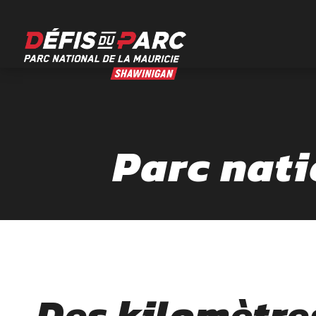
Aller
au
contenu
Parc nati
Des kilomètre