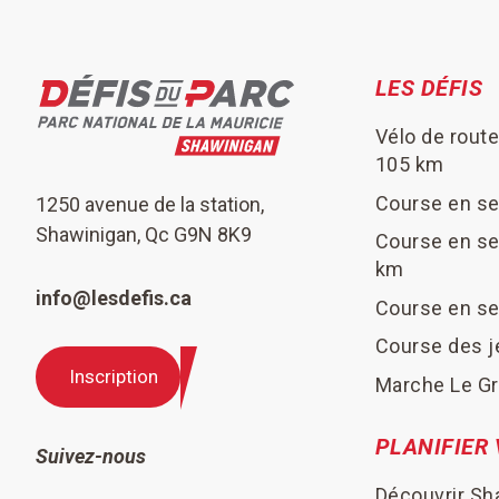
LES DÉFIS
Vélo de route
105 km
Course en se
1250 avenue de la station,
Shawinigan, Qc G9N 8K9
Course en se
km
info@lesdefis.ca
Course en se
Course des j
Inscription
Marche Le Gr
PLANIFIER 
Suivez-nous
Découvrir Sh